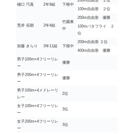
200m自由形 ２位
樋口 巧真
2年9組
下根中
100m自由形 ２位
200m自由形 優勝
竹園東
荒井 岳朗
2年4組
100mバタフライ ２
中
位
200m自由形 ２位
加藤 きらり
3年11組
下根中
400m自由形 優勝
男子100m×4フリーリレ
優勝
ー
男子200m×4フリーリレ
優勝
ー
男子100m×4メドレーリ
2位
レー
女子100m×4フリーリレ
3位
ー
女子200m×4フリーリレ
3位
ー