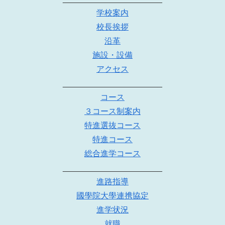
学校案内
校長挨拶
沿革
施設・設備
アクセス
______________________
コース
３コース制案内
特進選抜コース
特進コース
総合進学コース
______________________
進路指導
國學院大學連携協定
進学状況
就職