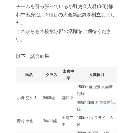
チームを引っ張っている小野吏久人君(3-8)(都
和中出身)は，2種目の大会新記録を樹立しまし
た。
これからも本校水泳部の活躍をご期待くださ
い。
以下，試合結果
出身中
氏名
クラス
入賞種目
学
1500m自由形 大会新
記録
小野 吏久人
3年8組
都和中
400m自由形 大会新記
録
土浦二
100mバタフライ ３
野村 幸史
3年11組
中
位