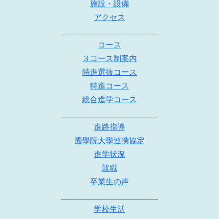
施設・設備
アクセス
______________________
コース
３コース制案内
特進選抜コース
特進コース
総合進学コース
______________________
進路指導
國學院大學連携協定
進学状況
就職
卒業生の声
______________________
学校生活