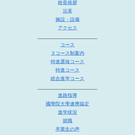
校長挨拶
沿革
施設・設備
アクセス
______________________
コース
３コース制案内
特進選抜コース
特進コース
総合進学コース
______________________
進路指導
國學院大學連携協定
進学状況
就職
卒業生の声