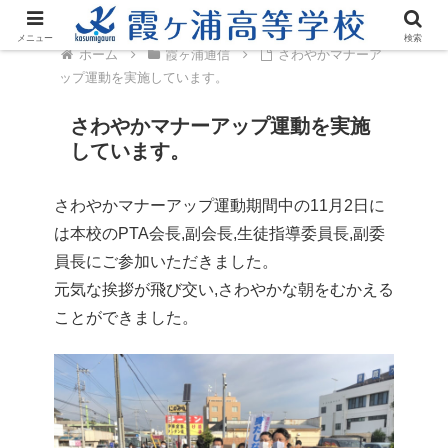
メニュー
検索
ホーム
霞ヶ浦通信
さわやかマナーア
ップ運動を実施しています。
さわやかマナーアップ運動を実施
しています。
さわやかマナーアップ運動期間中の11月2日に
は本校のPTA会長,副会長,生徒指導委員長,副委
員長にご参加いただきました。
元気な挨拶が飛び交い,さわやかな朝をむかえる
ことができました。