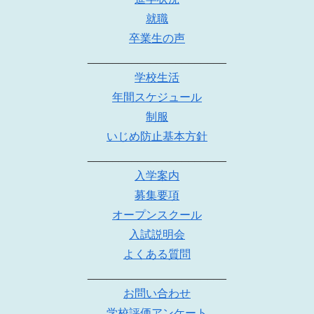
就職
卒業生の声
______________________
学校生活
年間スケジュール
制服
いじめ防止基本方針
______________________
入学案内
募集要項
オープンスクール
入試説明会
よくある質問
______________________
お問い合わせ
学校評価アンケート