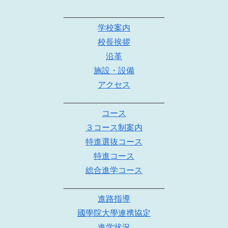
______________________
学校案内
校長挨拶
沿革
施設・設備
アクセス
______________________
コース
３コース制案内
特進選抜コース
特進コース
総合進学コース
______________________
進路指導
國學院大學連携協定
進学状況