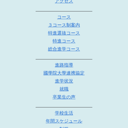
アクセス
______________________
コース
３コース制案内
特進選抜コース
特進コース
総合進学コース
______________________
進路指導
國學院大學連携協定
進学状況
就職
卒業生の声
______________________
学校生活
年間スケジュール