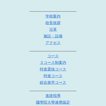
______________________
学校案内
校長挨拶
沿革
施設・設備
アクセス
______________________
コース
３コース制案内
特進選抜コース
特進コース
総合進学コース
______________________
進路指導
國學院大學連携協定