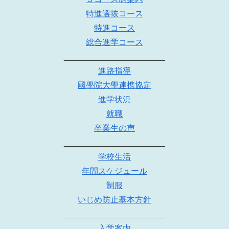
特進選抜コース
特進コース
総合進学コース
______________________
進路指導
國學院大學連携協定
進学状況
就職
卒業生の声
______________________
学校生活
年間スケジュール
制服
いじめ防止基本方針
______________________
入学案内