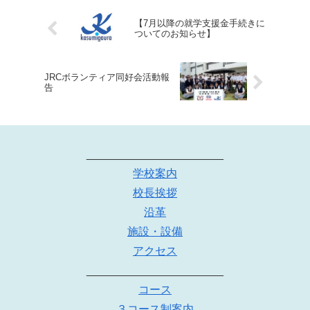
【7月以降の就学支援金手続きに
ついてのお知らせ】
JRCボランティア同好会活動報
告
______________________
学校案内
校長挨拶
沿革
施設・設備
アクセス
______________________
コース
３コース制案内