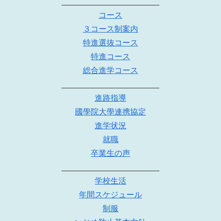
______________________
コース
３コース制案内
特進選抜コース
特進コース
総合進学コース
______________________
進路指導
國學院大學連携協定
進学状況
就職
卒業生の声
______________________
学校生活
年間スケジュール
制服