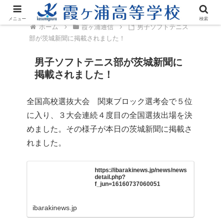
メニュー
検索
ホーム
霞ヶ浦通信
男子ソフトテニス
部が茨城新聞に掲載されました！
男子ソフトテニス部が茨城新聞に
掲載されました！
全国高校選抜大会 関東ブロック選考会で５位
に入り、３大会連続４度目の全国選抜出場を決
めました。その様子が本日の茨城新聞に掲載さ
れました。
https://ibarakinews.jp/news/news
detail.php?
f_jun=16160737060051
ibarakinews.jp