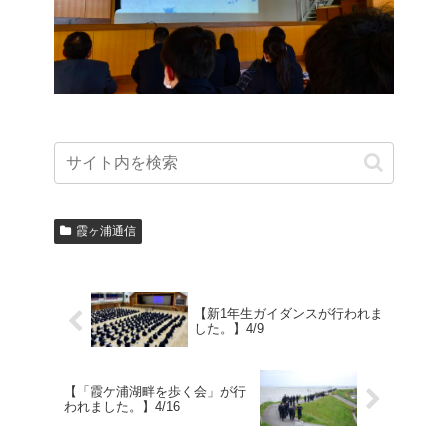
霞ヶ浦通信
【新1年生ガイダンスが行われま
した。】4/9
【「霞ケ浦湖畔を歩く会」が行
われました。】4/16