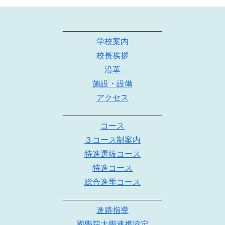
______________________
学校案内
校長挨拶
沿革
施設・設備
アクセス
______________________
コース
３コース制案内
特進選抜コース
特進コース
総合進学コース
______________________
進路指導
國學院大學連携協定