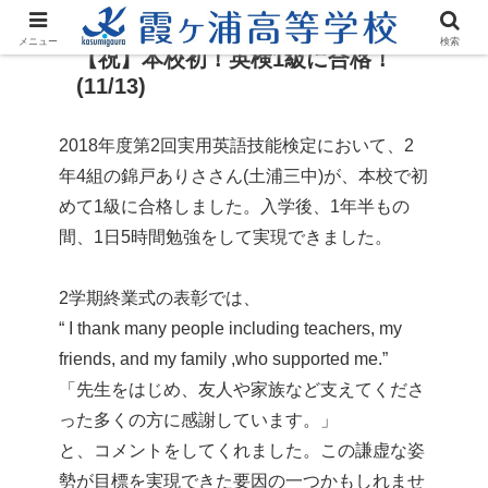
メニュー
検索
【祝】本校初！英検1級に合格！
(11/13)
2018年度第2回実用英語技能検定において、2
年4組の錦戸ありささん(土浦三中)が、本校で初
めて1級に合格しました。入学後、1年半もの
間、1日5時間勉強をして実現できました。
2学期終業式の表彰では、
“ I thank many people including teachers, my
friends, and my family ,who supported me.”
「先生をはじめ、友人や家族など支えてくださ
った多くの方に感謝しています。」
と、コメントをしてくれました。この謙虚な姿
勢が目標を実現できた要因の一つかもしれませ