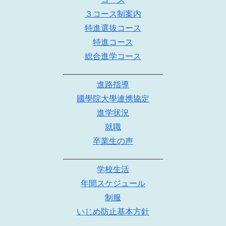
３コース制案内
特進選抜コース
特進コース
総合進学コース
______________________
進路指導
國學院大學連携協定
進学状況
就職
卒業生の声
______________________
学校生活
年間スケジュール
制服
いじめ防止基本方針
______________________