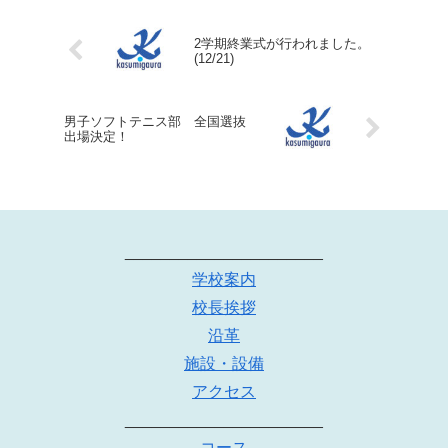
2学期終業式が行われました。
(12/21)
男子ソフトテニス部 全国選抜
出場決定！
______________________
学校案内
校長挨拶
沿革
施設・設備
アクセス
______________________
コース