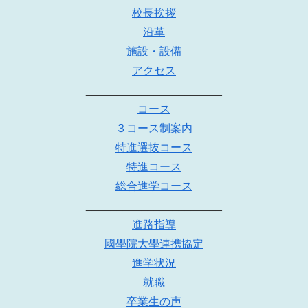
校長挨拶
沿革
施設・設備
アクセス
______________________
コース
３コース制案内
特進選抜コース
特進コース
総合進学コース
______________________
進路指導
國學院大學連携協定
進学状況
就職
卒業生の声