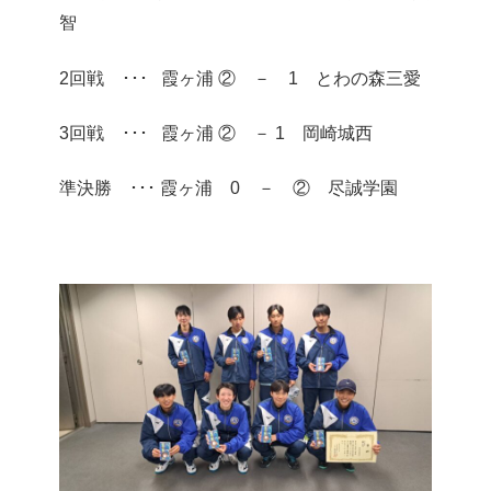
智
2回戦 ･･･ 霞ヶ浦 ② － 1 とわの森三愛
3回戦 ･･･ 霞ヶ浦 ② － 1 岡崎城西
準決勝 ･･･ 霞ヶ浦 0 － ② 尽誠学園