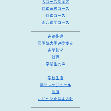
３コース制案内
特進選抜コース
特進コース
総合進学コース
______________________
進路指導
國學院大學連携協定
進学状況
就職
卒業生の声
______________________
学校生活
年間スケジュール
制服
いじめ防止基本方針
______________________