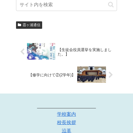
霞ヶ浦通信
【生徒会役員選挙を実施しまし
た。】
【修学に向けて②(2学年)】
______________________
学校案内
校長挨拶
沿革