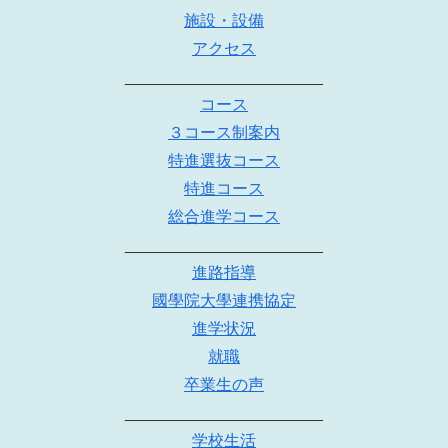
施設・設備
アクセス
______________________
コース
３コース制案内
特進選抜コース
特進コース
総合進学コース
______________________
進路指導
國學院大學連携協定
進学状況
就職
卒業生の声
______________________
学校生活