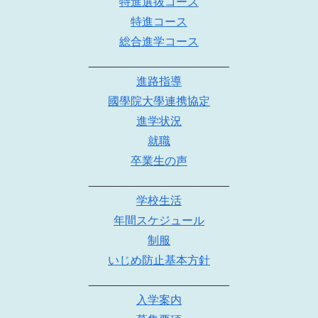
特進選抜コース
特進コース
総合進学コース
______________________
進路指導
國學院大學連携協定
進学状況
就職
卒業生の声
______________________
学校生活
年間スケジュール
制服
いじめ防止基本方針
______________________
入学案内