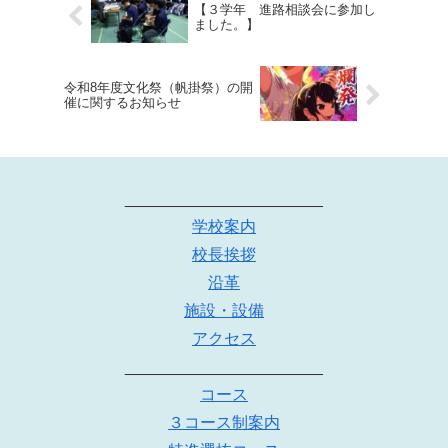
【３学年 進路相談会に参加し
ました。】
令和8年度文化祭（帆掛祭）の開
催に関するお知らせ
______________________
学校案内
校長挨拶
沿革
施設・設備
アクセス
______________________
コース
３コース制案内