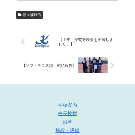
霞ヶ浦通信
【１年 探究発表会を実施しま
した。】
【ソフトテニス部 戦績報告】
______________________
学校案内
校長挨拶
沿革
施設・設備