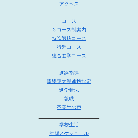
アクセス
______________________
コース
３コース制案内
特進選抜コース
特進コース
総合進学コース
______________________
進路指導
國學院大學連携協定
進学状況
就職
卒業生の声
______________________
学校生活
年間スケジュール