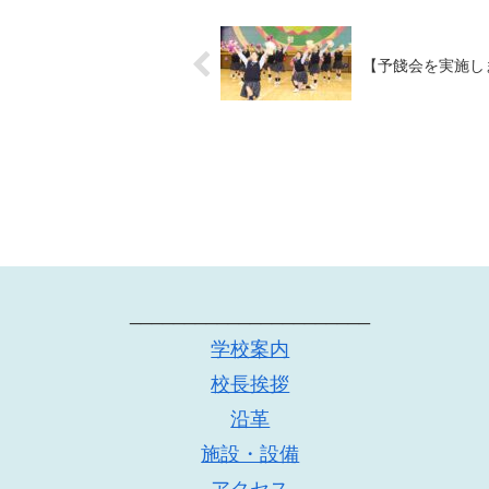
【予餞会を実施し
______________________
学校案内
校長挨拶
沿革
施設・設備
アクセス