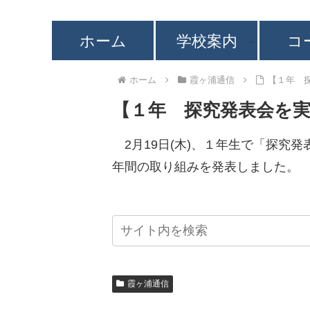
ホーム
学校案内
コ
ホーム
霞ヶ浦通信
【１年 
【１年 探究発表会を
2月19日(木)、１年生で「探究発
年間の取り組みを発表しました。
霞ヶ浦通信