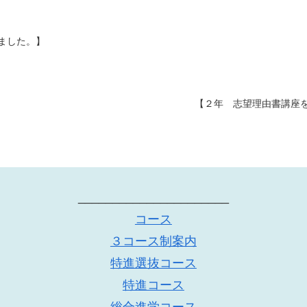
ました。】
【２年 志望理由書講座
______________________
コース
３コース制案内
特進選抜コース
特進コース
総合進学コース