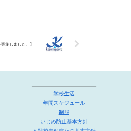
を実施しました。】
______________________
学校生活
年間スケジュール
制服
いじめ防止基本方針
不登校未然防止の基本方針