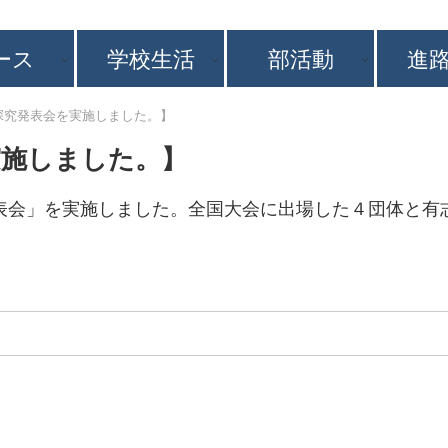
ース
学校生活
部活動
進
探究発表会を実施しました。】
実施しました。】
表会」を実施しました。全国大会に出場した４団体と有志団