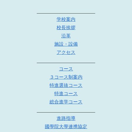
______________________
学校案内
校長挨拶
沿革
施設・設備
アクセス
______________________
コース
３コース制案内
特進選抜コース
特進コース
総合進学コース
______________________
進路指導
國學院大學連携協定