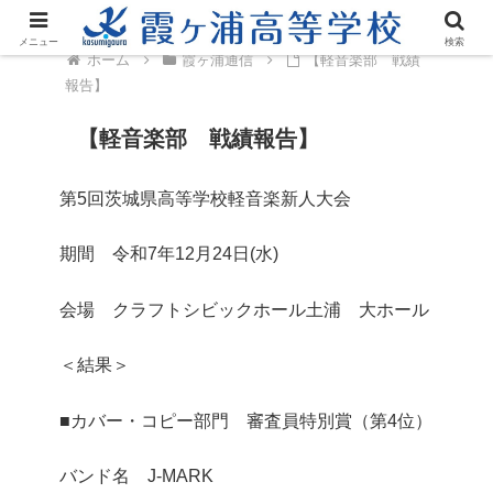
メニュー
検索
ホーム
霞ヶ浦通信
【軽音楽部 戦績
報告】
【軽音楽部 戦績報告】
第5回茨城県高等学校軽音楽新人大会
期間 令和7年12月24日(水)
会場 クラフトシビックホール土浦 大ホール
＜結果＞
■カバー・コピー部門 審査員特別賞（第4位）
バンド名 J-MARK