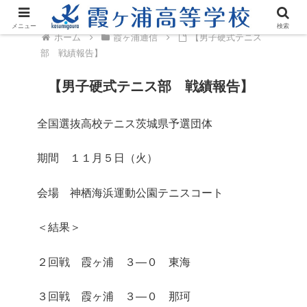
メニュー
検索
ホーム
霞ヶ浦通信
【男子硬式テニス
部 戦績報告】
【男子硬式テニス部 戦績報告】
全国選抜高校テニス茨城県予選団体
期間 １１月５日（火）
会場 神栖海浜運動公園テニスコート
＜結果＞
２回戦 霞ヶ浦 ３―０ 東海
３回戦 霞ヶ浦 ３―０ 那珂