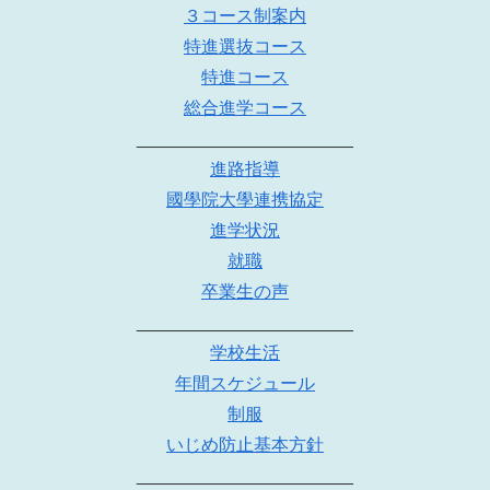
３コース制案内
特進選抜コース
特進コース
総合進学コース
______________________
進路指導
國學院大學連携協定
進学状況
就職
卒業生の声
______________________
学校生活
年間スケジュール
制服
いじめ防止基本方針
______________________