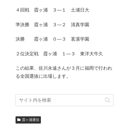
４回戦 霞ヶ浦 ３―１ 土浦日大
準決勝 霞ヶ浦 ３―２ 清真学園
決勝 霞ヶ浦 ０―３ 茗溪学園
２位決定戦 霞ヶ浦 １―３ 東洋大牛久
この結果、佐川永遠さんが３月に福岡で行われ
る全国選抜に出場します。
霞ヶ浦通信