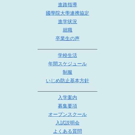
進路指導
國學院大學連携協定
進学状況
就職
卒業生の声
______________________
学校生活
年間スケジュール
制服
いじめ防止基本方針
______________________
入学案内
募集要項
オープンスクール
入試説明会
よくある質問