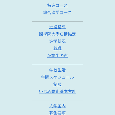
特進コース
総合進学コース
______________________
進路指導
國學院大學連携協定
進学状況
就職
卒業生の声
______________________
学校生活
年間スケジュール
制服
いじめ防止基本方針
______________________
入学案内
募集要項